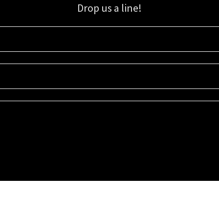
Drop us a line!
Sign up for our email list for updates, promotions, and more.