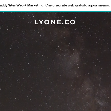
ddy Sites Web + Marketing.
Crie o seu site web gratuito agora mesmo.
LYONE.CO